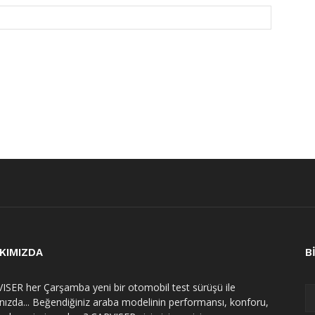
KIMIZDA
B
ISER her Çarşamba yeni bir otomobil test sürüşü ile
ınızda... Beğendiğiniz araba modelinin performansı, konforu,