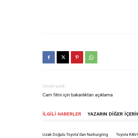
Önceki İçerik
Cam filmi için bakanlıktan açıklama
İLGILI HABERLER
YAZARIN DIĞER İÇERI
Uzak Doğulu Toyota’dan Nurburgring
Toyota RAV4 