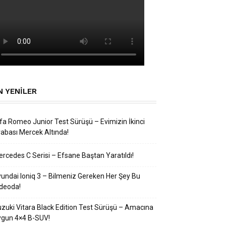
N YENILER
fa Romeo Junior Test Sürüşü – Evimizin İkinci
abası Mercek Altında!
rcedes C Serisi – Efsane Baştan Yaratıldı!
undai Ioniq 3 – Bilmeniz Gereken Her Şey Bu
deoda!
zuki Vitara Black Edition Test Sürüşü – Amacına
ygun 4×4 B-SUV!