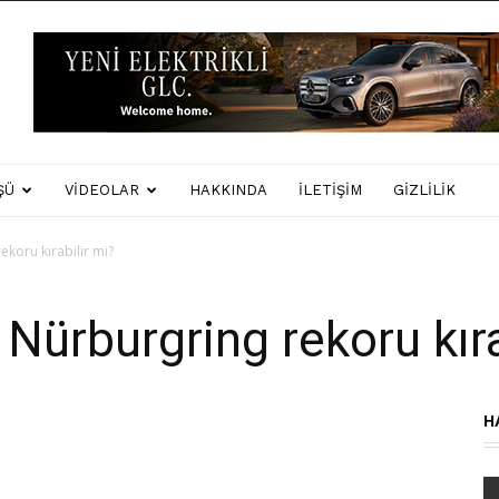
ŞÜ
VIDEOLAR
HAKKINDA
İLETIŞIM
GIZLILIK
ekoru kırabilir mi?
Nürburgring rekoru kıra
H