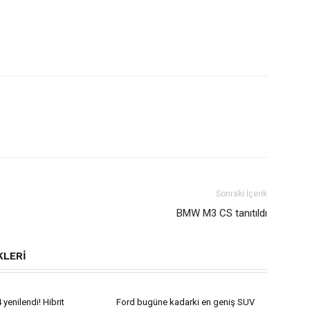
Sonraki İçerik
BMW M3 CS tanıtıldı
KLERI
yenilendi! Hibrit
Ford bugüne kadarki en geniş SUV