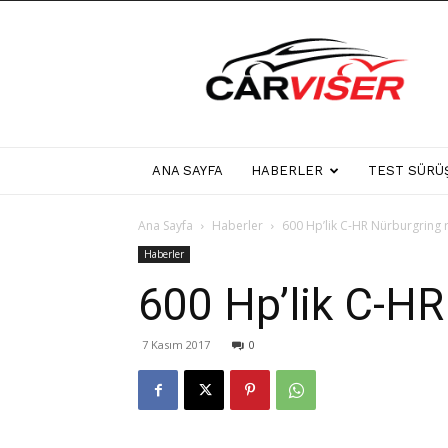
Carviser
ANA SAYFA
HABERLER
TEST SÜRÜ
Ana Sayfa
Haberler
600 Hp’lik C-HR Nürburgring r
Haberler
600 Hp’lik C-HR 
7 Kasım 2017
0