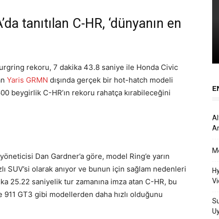
da tanıtılan C-HR, ‘dünyanın en
urgring rekoru, 7 dakika 43.8 saniye ile Honda Civic
lan
Yaris GRMN
dışında gerçek bir hot-hatch modeli
E
0 beygirlik C-HR’ın rekoru rahatça kırabileceğini
Al
Ar
Me
 yöneticisi Dan Gardner’a göre, model Ring’e yarın
zlı SUV’si olarak anıyor ve bunun için sağlam nedenleri
Hy
ika 25.22 saniyelik tur zamanına imza atan C-HR, bu
Vi
e 911 GT3 gibi modellerden daha hızlı olduğunu
Su
U