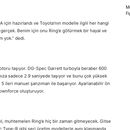
Me
Fi
 için hazırlandı ve Toyota’nın modelle ilgili her hangi
gerçek. Benim için onu Ring’e götürmek bir hayal ve
 yok.” dedi.
otoru taşıyor. DG-Spec Garrett turboyla beraber 600
hıza sadece 2.9 saniyede taşıyor ve bunu çok yüksek
l 5 ileri manuel şanzıman ile başarıyor. Ayarlanabilir ön
 downforce oluşturuyor.
l, muhtemelen Ring’e hiç bir zaman gitmeyecek. Gitse
c Type-R gibi seri üretim modellerle aynı klasmanda