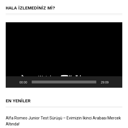
HALA IZLEMEDINIZ MI?
Video
oynatıcı
00:00
29:09
EN YENILER
Alfa Romeo Junior Test Sürüşü – Evimizin İkinci Arabası Mercek
Altında!