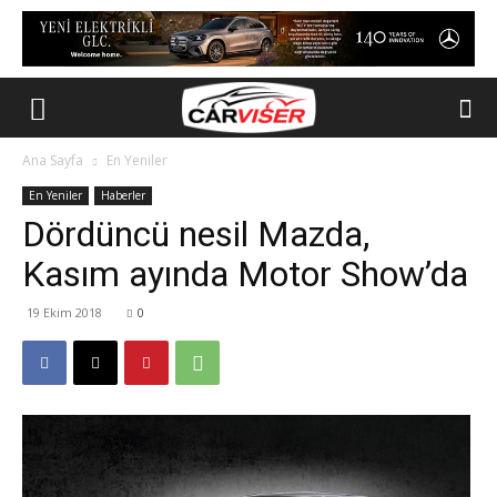
Ana Sayfa
En Yeniler
En Yeniler
Haberler
Dördüncü nesil Mazda,
Kasım ayında Motor Show’da
19 Ekim 2018
0