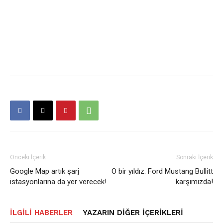
Önceki İçerik
Sonraki İçerik
Google Map artık şarj
O bir yıldız: Ford Mustang Bullitt
istasyonlarına da yer verecek!
karşımızda!
İLGILI HABERLER
YAZARIN DIĞER İÇERIKLERI