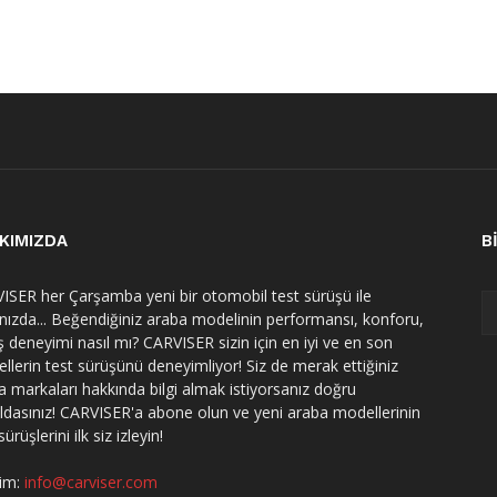
KIMIZDA
B
ISER her Çarşamba yeni bir otomobil test sürüşü ile
ınızda... Beğendiğiniz araba modelinin performansı, konforu,
ş deneyimi nasıl mı? CARVISER sizin için en iyi ve en son
llerin test sürüşünü deneyimliyor! Siz de merak ettiğiniz
a markaları hakkında bilgi almak istiyorsanız doğru
ldasınız! CARVISER'a abone olun ve yeni araba modellerinin
sürüşlerini ilk siz izleyin!
şim:
info@carviser.com