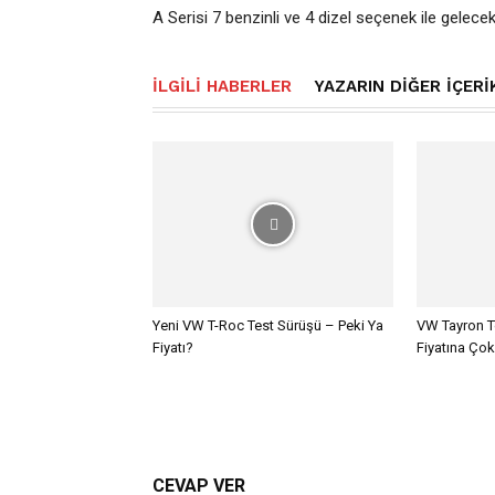
A Serisi 7 benzinli ve 4 dizel seçenek ile gelece
İLGILI HABERLER
YAZARIN DIĞER İÇERI
Yeni VW T-Roc Test Sürüşü – Peki Ya
VW Tayron T
Fiyatı?
Fiyatına Çok
CEVAP VER