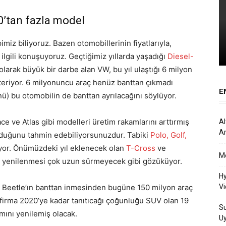
60’tan fazla model
iz biliyoruz. Bazen otomobillerinin fiyatlarıyla,
 ilgili konuşuyoruz. Geçtiğimiz yıllarda yaşadığı
Diesel-
larak büyük bir darbe alan VW, bu yıl ulaştığı 6 milyon
teriyor. 6 milyonuncu araç henüz banttan çıkmadı
E
ü) bu otomobilin de banttan ayrılacağını söylüyor.
e ve Atlas gibi modelleri üretim rakamlarını arttırmış
Al
Ar
olduğunu tahmin edebiliyorsunuzdur. Tabiki
Polo,
Golf,
kiyor. Önümüzdeki yıl eklenecek olan
T-Cross
ve
Me
n yenilenmesi çok uzun sürmeyecek gibi gözüküyor.
Hy
k Beetle’ın banttan inmesinden bugüne 150 milyon araç
Vi
e firma 2020’ye kadar tanıtıcağı çoğunluğu SUV olan 19
Su
mını yenilemiş olacak.
U