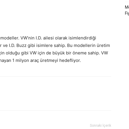
Me
Fi
odeller. VW’nin I.D. ailesi olarak isimlendirdiği
r ve I.D. Buzz gibi isimlere sahip. Bu modellerin üretim
için olduğu gibi VW için de büyük bir öneme sahip. VW
mayan 1 milyon araç üretmeyi hedefliyor.
Sonraki İçerik