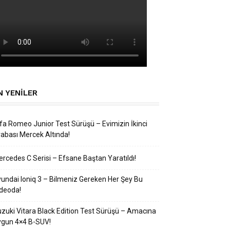
N YENILER
fa Romeo Junior Test Sürüşü – Evimizin İkinci
abası Mercek Altında!
rcedes C Serisi – Efsane Baştan Yaratıldı!
undai Ioniq 3 – Bilmeniz Gereken Her Şey Bu
deoda!
zuki Vitara Black Edition Test Sürüşü – Amacına
ygun 4×4 B-SUV!