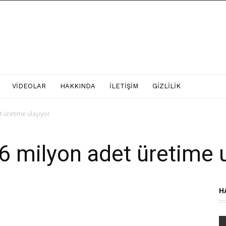
VIDEOLAR
HAKKINDA
İLETIŞIM
GIZLILIK
et üretime ulaşıyor
k 6 milyon adet üretime 
H