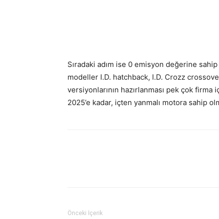
Sıradaki adım ise 0 emisyon değerine sahip m
modeller I.D. hatchback, I.D. Crozz crossove
versiyonlarının hazırlanması pek çok firma 
2025’e kadar, içten yanmalı motora sahip ol
Önceki İçerik