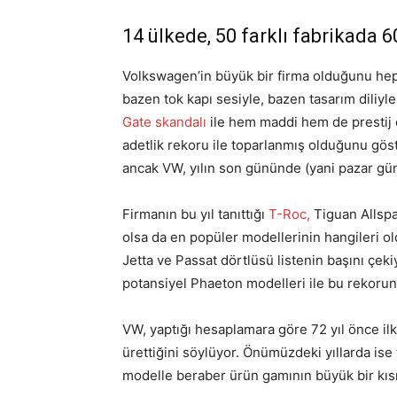
14 ülkede, 50 farklı fabrikada 
Volkswagen’in büyük bir firma olduğunu hepim
bazen tok kapı sesiyle, bazen tasarım diliyle
Gate skandalı
ile hem maddi hem de prestij o
adetlik rekoru ile toparlanmış olduğunu gös
ancak VW, yılın son gününde (yani pazar gün
Firmanın bu yıl tanıttığı
T-Roc,
Tiguan Allspac
olsa da en popüler modellerinin hangileri 
Jetta ve Passat dörtlüsü listenin başını çe
potansiyel Phaeton modelleri ile bu rekoru
VW, yaptığı hesaplamara göre 72 yıl önce il
ürettiğini söylüyor. Önümüzdeki yıllarda is
modelle beraber ürün gamının büyük bir kıs