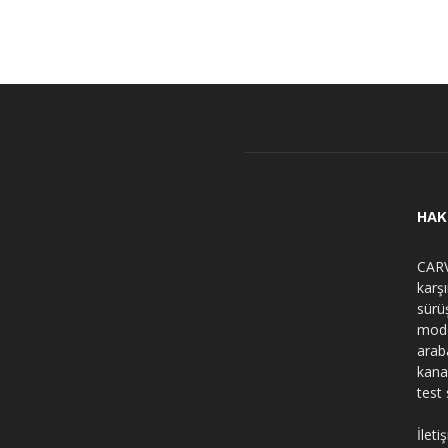
HAK
CARV
karş
sürü
mode
arab
kana
test 
İleti