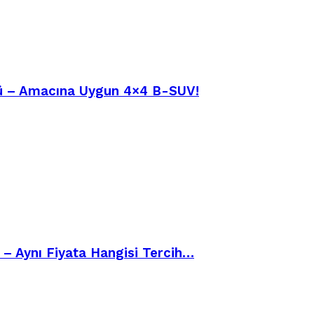
üşü – Amacına Uygun 4×4 B-SUV!
– Aynı Fiyata Hangisi Tercih…