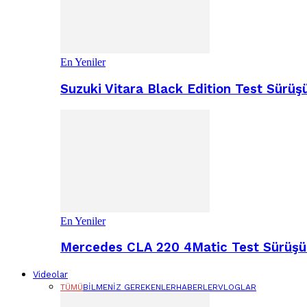
En Yeniler
Suzuki Vitara Black Edition Test Sür
En Yeniler
Mercedes CLA 220 4Matic Test Sürüşü 
Videolar
TÜMÜ
BILMENIZ GEREKENLER
HABERLER
VLOGLAR