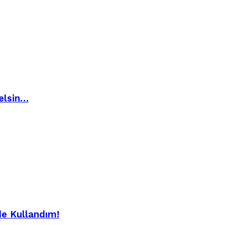
elsin…
de Kullandım!