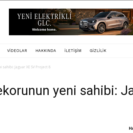
VIDEOLAR
HAKKINDA
İLETIŞIM
GIZLILIK
i sahibi: Jaguar XE SV Project 8
rekorunun yeni sahibi: 
H