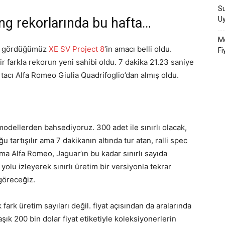
Su
ng rekorlarında bu hafta…
U
Me
ken gördüğümüz
XE SV Project 8
‘in amacı belli oldu.
Fi
r farkla rekorun yeni sahibi oldu. 7 dakika 21.23 saniye
 tacı Alfa Romeo Giulia Quadrifoglio’dan almış oldu.
odellerden bahsediyoruz. 300 adet ile sınırlı olacak,
 tartışılır ama 7 dakikanın altında tur atan, ralli spec
ma Alfa Romeo, Jaguar’ın bu kadar sınırlı sayıda
yolu izleyerek sınırlı üretim bir versiyonla tekrar
göreceğiz.
 fark üretim sayıları değil. fiyat açısından da aralarında
k 200 bin dolar fiyat etiketiyle koleksiyonerlerin