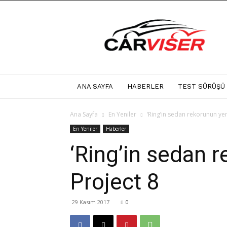
Carviser
ANA SAYFA
HABERLER
TEST SÜRÜŞÜ
Ana Sayfa
En Yeniler
‘Ring’in sedan rekorunun yen
En Yeniler
Haberler
‘Ring’in sedan 
Project 8
29 Kasım 2017
0