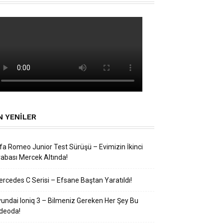
N YENILER
fa Romeo Junior Test Sürüşü – Evimizin İkinci
abası Mercek Altında!
rcedes C Serisi – Efsane Baştan Yaratıldı!
undai Ioniq 3 – Bilmeniz Gereken Her Şey Bu
deoda!