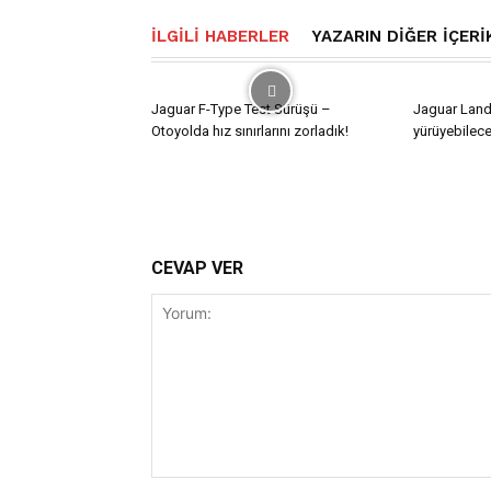
İLGILI HABERLER
YAZARIN DIĞER İÇERI
Jaguar F-Type Test Sürüşü –
Jaguar Land
Otoyolda hız sınırlarını zorladık!
yürüyebilece
CEVAP VER