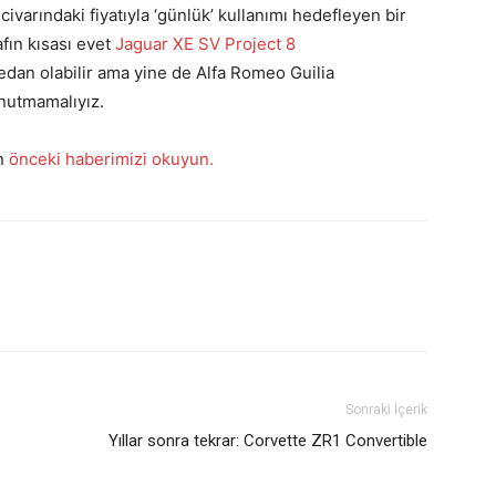
civarındaki fiyatıyla ‘günlük’ kullanımı hedefleyen bir
fın kısası evet
Jaguar XE SV Project 8
sedan olabilir ama yine de Alfa Romeo Guilia
unutmamalıyız.
in
önceki haberimizi okuyun.
Sonraki İçerik
Yıllar sonra tekrar: Corvette ZR1 Convertible