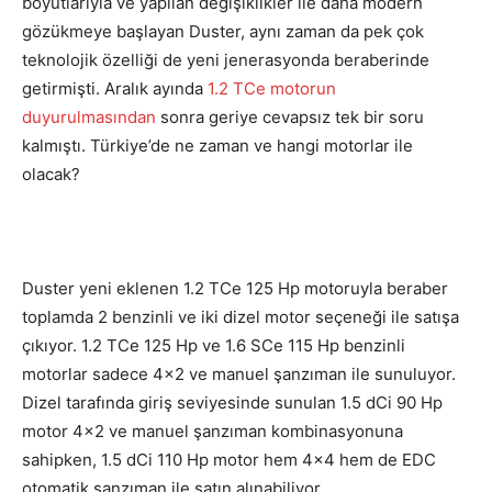
boyutlarıyla ve yapılan değişiklikler ile daha modern
gözükmeye başlayan Duster, aynı zaman da pek çok
teknolojik özelliği de yeni jenerasyonda beraberinde
getirmişti. Aralık ayında
1.2 TCe motorun
duyurulmasından
sonra geriye cevapsız tek bir soru
kalmıştı. Türkiye’de ne zaman ve hangi motorlar ile
olacak?
Duster yeni eklenen 1.2 TCe 125 Hp motoruyla beraber
toplamda 2 benzinli ve iki dizel motor seçeneği ile satışa
çıkıyor. 1.2 TCe 125 Hp ve 1.6 SCe 115 Hp benzinli
motorlar sadece 4×2 ve manuel şanzıman ile sunuluyor.
Dizel tarafında giriş seviyesinde sunulan 1.5 dCi 90 Hp
motor 4×2 ve manuel şanzıman kombinasyonuna
sahipken, 1.5 dCi 110 Hp motor hem 4×4 hem de EDC
otomatik şanzıman ile satın alınabiliyor.