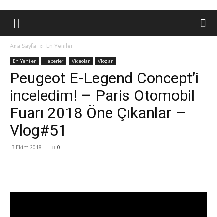
Ana Sayfa
En Yeniler
En Yeniler
Haberler
Videolar
Vloglar
Peugeot E-Legend Concept’i
inceledim! – Paris Otomobil
Fuarı 2018 Öne Çıkanlar –
Vlog#51
3 Ekim 2018
0