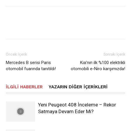
Önceki İçerik
Sonraki İçerik
Mercedes B serisi Paris
Kia’nın ilk %100 elektrikli
otomobil fuarında tanıtıldı!
otomobili e-Niro karşımızda!
İLGILI HABERLER
YAZARIN DIĞER İÇERIKLERI
Yeni Peugeot 408 İnceleme – Rekor
Satmaya Devam Eder Mi?