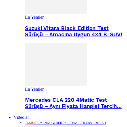
En Yeniler
Suzuki Vitara Black Edition Test
Sürüşü – Amacına Uygun 4×4 B-SUV!
En Yeniler
Mercedes CLA 220 4Matic Test
Sürüşü – Aynı Fiyata Hangisi Tercih…
Videolar
TÜMÜ
BILMENIZ GEREKENLER
HABERLER
VLOGLAR