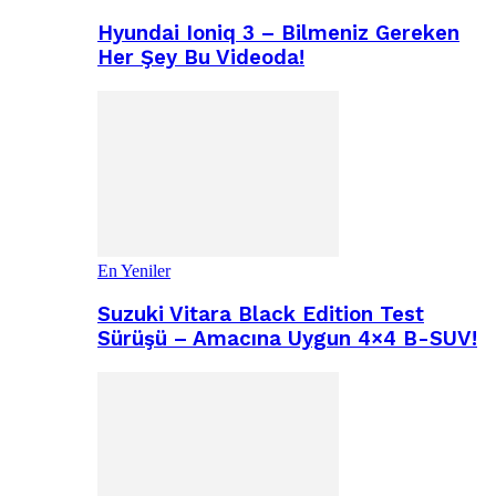
Hyundai Ioniq 3 – Bilmeniz Gereken
Her Şey Bu Videoda!
En Yeniler
Suzuki Vitara Black Edition Test
Sürüşü – Amacına Uygun 4×4 B-SUV!