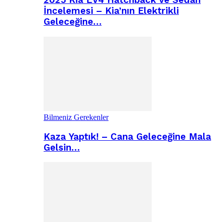
2025 Kia EV4 Hatchback ve Sedan
İncelemesi – Kia’nın Elektrikli
Geleceğine…
Bilmeniz Gerekenler
Kaza Yaptık! – Cana Geleceğine Mala
Gelsin…