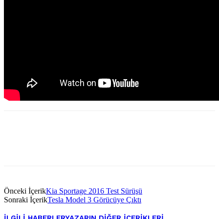
Önceki İçerik
Kia Sportage 2016 Test Sürüşü
Sonraki İçerik
Tesla Model 3 Görücüye Çıktı
İLGILI HABERLER
YAZARIN DIĞER İÇERIKLERI