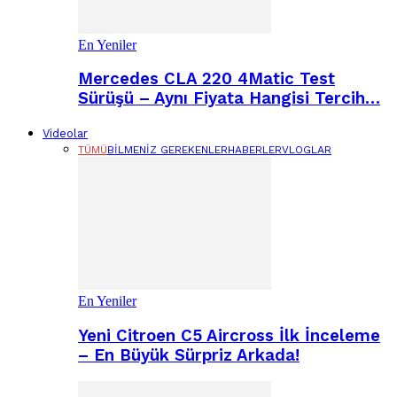
En Yeniler
Mercedes CLA 220 4Matic Test
Sürüşü – Aynı Fiyata Hangisi Tercih…
Videolar
TÜMÜ
BILMENIZ GEREKENLER
HABERLER
VLOGLAR
En Yeniler
Yeni Citroen C5 Aircross İlk İnceleme
– En Büyük Sürpriz Arkada!