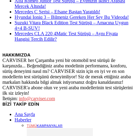
Alfa Romeo Junior Test Sürüşü – Evimizin İkinci Arabası
Mercek Altında!
Mercedes C Serisi – Efsane Baştan Yaratıldı!
Hyundai Ioniq 3 – Bilmeniz Gereken Her Şey Bu Videoda!
Suzuki Vitara Black Edition Test Sürüşü – Amacına Uygun
4×4 B-SUV!
Mercedes CLA 220 4Matic Test Sürüşü – Aynı Fiyata
Hangisi Tercih Edilir?
HAKKIMIZDA
CARVISER her Çarşamba yeni bir otomobil test sürüşü ile
karşınızda... Beğendiğiniz araba modelinin performansı, konforu,
sürüş deneyimi nasıl mı? CARVISER sizin için en iyi ve en son
modellerin test sürüşünü deneyimliyor! Siz de merak ettiğiniz araba
markaları hakkında bilgi almak istiyorsanız doğru kanaldasınız!
CARVISER'a abone olun ve yeni araba modellerinin test sürüşlerini
ilk siz izleyin!
İletişim:
info@carviser.com
BİZİ TAKİP EDİN
Ana Sayfa
Haberler
TÜMÜ
KAMPANYALAR