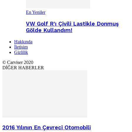
En Yeniler
VW Golf R’ı Çivili Lastikle Donmuş
Gölde Kullandım!
Hakkında
İletişim
Gizlilik
© Carviser 2020
DİĞER HABERLER
2016 Yılının En Çevreci Otomobili