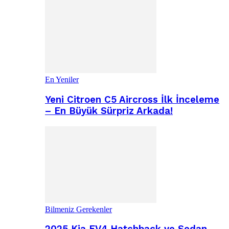
En Yeniler
Yeni Citroen C5 Aircross İlk İnceleme
– En Büyük Sürpriz Arkada!
Bilmeniz Gerekenler