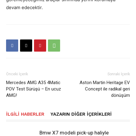
devam edecektir.
Önceki İçerik
Sonraki İçerik
Mercedes AMG A35 4Matic
Aston Martin Heritage EV
POV Test Sürüşü – En ucuz
Concept ile radikal geri
AMG!
dönüşüm
İLGILI HABERLER
YAZARIN DIĞER İÇERIKLERI
Bmw X7 modeli pick-up haliyle