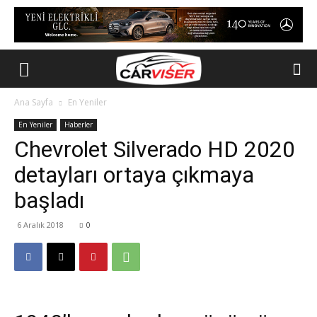
Ana Sayfa
En Yeniler
En Yeniler
Haberler
Chevrolet Silverado HD 2020
detayları ortaya çıkmaya
başladı
6 Aralık 2018
0