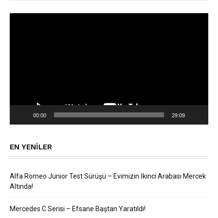
Video
oynatıcı
00:00
29:09
EN YENILER
Alfa Romeo Junior Test Sürüşü – Evimizin İkinci Arabası Mercek
Altında!
Mercedes C Serisi – Efsane Baştan Yaratıldı!