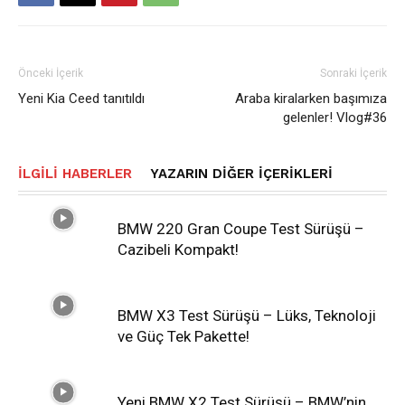
Önceki İçerik
Sonraki İçerik
Yeni Kia Ceed tanıtıldı
Araba kiralarken başımıza
gelenler! Vlog#36
İLGILI HABERLER
YAZARIN DIĞER İÇERIKLERI
BMW 220 Gran Coupe Test Sürüşü –
Cazibeli Kompakt!
BMW X3 Test Sürüşü – Lüks, Teknoloji
ve Güç Tek Pakette!
Yeni BMW X2 Test Sürüşü – BMW’nin