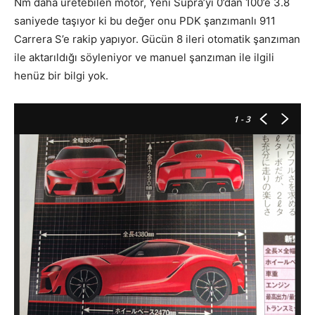
Nm daha üretebilen motor, Yeni Supra’yı 0’dan 100’e 3.8
saniyede taşıyor ki bu değer onu PDK şanzımanlı 911
Carrera S’e rakip yapıyor. Gücün 8 ileri otomatik şanzıman
ile aktarıldığı söyleniyor ve manuel şanzıman ile ilgili
henüz bir bilgi yok.
1
- 3