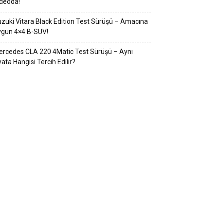
deoda!
zuki Vitara Black Edition Test Sürüşü – Amacına
ygun 4×4 B-SUV!
rcedes CLA 220 4Matic Test Sürüşü – Aynı
yata Hangisi Tercih Edilir?