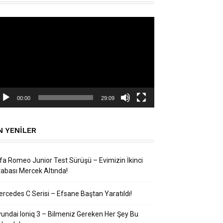
deo
natıcı
00:00
29:09
N YENILER
fa Romeo Junior Test Sürüşü – Evimizin İkinci
abası Mercek Altında!
rcedes C Serisi – Efsane Baştan Yaratıldı!
undai Ioniq 3 – Bilmeniz Gereken Her Şey Bu