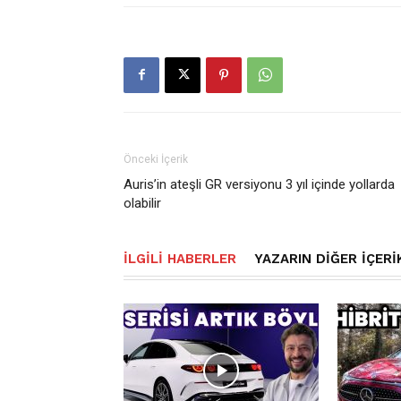
Önceki İçerik
Auris’in ateşli GR versiyonu 3 yıl içinde yollarda
olabilir
İLGILI HABERLER
YAZARIN DIĞER İÇERI