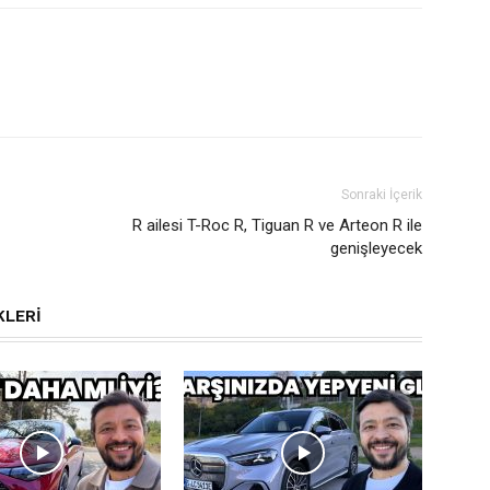
Sonraki İçerik
R ailesi T-Roc R, Tiguan R ve Arteon R ile
genişleyecek
KLERI