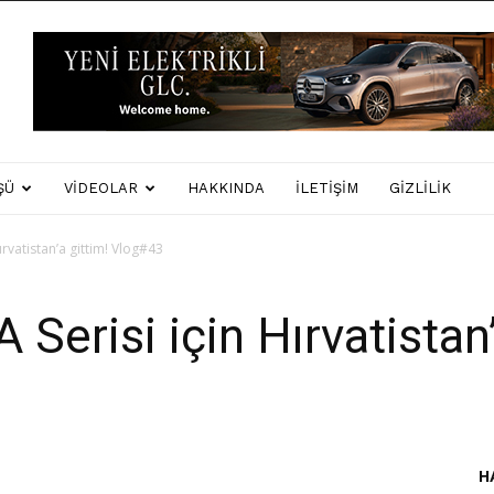
ŞÜ
VIDEOLAR
HAKKINDA
İLETIŞIM
GIZLILIK
ırvatistan’a gittim! Vlog#43
Serisi için Hırvatistan’
H