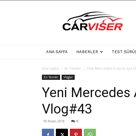
Carviser
ANA SAYFA
HABERLER
TEST SÜRÜ
Ana Sayfa
En Yeniler
Yeni Mercedes A Serisi için H
En Yeniler
Vloglar
Yeni Mercedes A 
Vlog#43
18 Nisan 2018
0