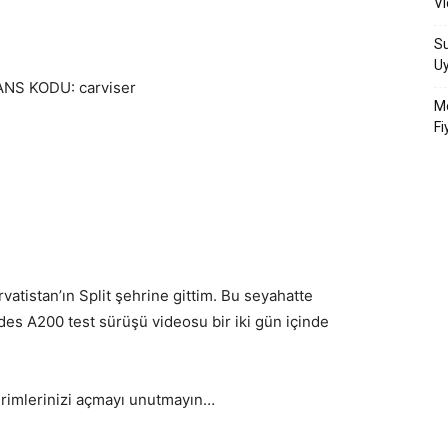
Vi
Su
U
NS KODU: carviser
Me
Fi
vatistan’ın Split şehrine gittim. Bu seyahatte
des A200 test sürüşü videosu bir iki gün içinde
irimlerinizi açmayı unutmayın…