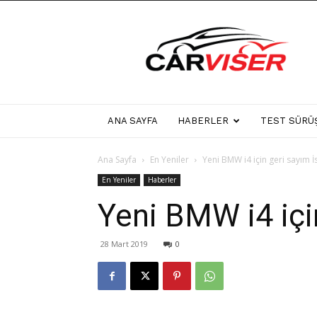
Carviser
ANA SAYFA
HABERLER
TEST SÜRÜ
Ana Sayfa
En Yeniler
Yeni BMW i4 için geri sayım İ
En Yeniler
Haberler
Yeni BMW i4 içi
28 Mart 2019
0