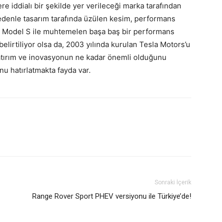
lere iddialı bir şekilde yer verileceği marka tarafından
 nedenle tasarım tarafında üzülen kesim, performans
r. Model S ile muhtemelen başa baş bir performans
belirtiliyor olsa da, 2003 yılında kurulan Tesla Motors’u
yatırım ve inovasyonun ne kadar önemli olduğunu
u hatırlatmakta fayda var.
Sonraki İçerik
Range Rover Sport PHEV versiyonu ile Türkiye’de!