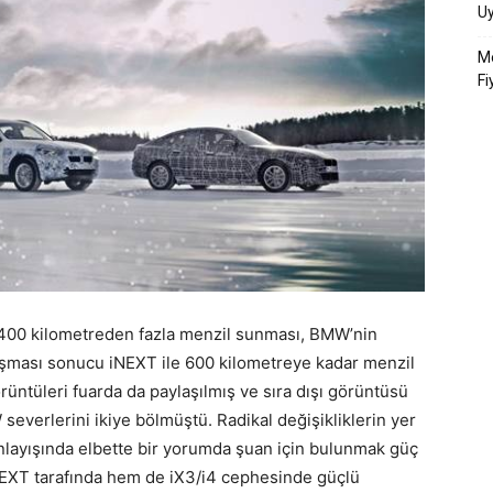
U
Me
Fi
 400 kilometreden fazla menzil sunması, BMW’nin
alışması sonucu iNEXT ile 600 kilometreye kadar menzil
örüntüleri fuarda da paylaşılmış ve sıra
dışı görüntüsü
severlerini ikiye bölmüştü. Radikal değişikliklerin yer
anlayışında elbette bir yorumda şuan için bulunmak güç
NEXT tarafında hem de iX3/i4 cephesinde güçlü