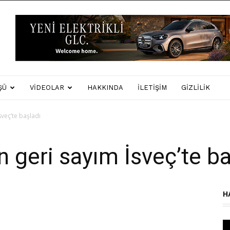
ŞÜ
VIDEOLAR
HAKKINDA
İLETIŞIM
GIZLILIK
sveç’te başladı
n geri sayım İsveç’te ba
H
Vi