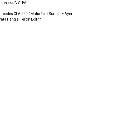
ygun 4×4 B-SUV!
rcedes CLA 220 4Matic Test Sürüşü – Aynı
yata Hangisi Tercih Edilir?