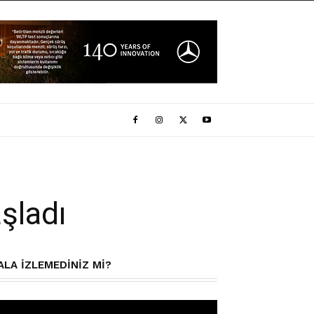
şladı
ALA IZLEMEDINIZ MI?
deo