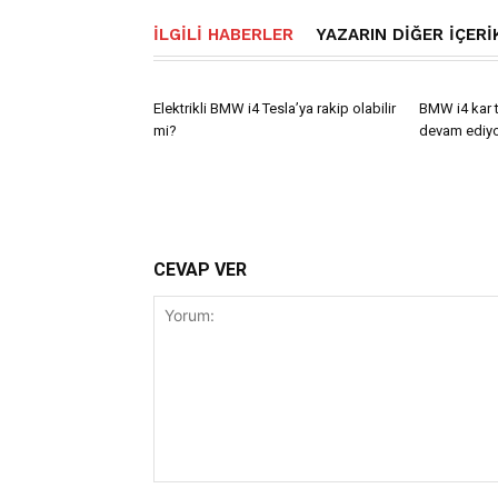
İLGILI HABERLER
YAZARIN DIĞER İÇERI
Elektrikli BMW i4 Tesla’ya rakip olabilir
BMW i4 kar 
mi?
devam ediy
CEVAP VER