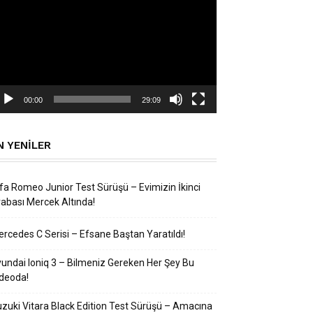
natıcı
00:00
29:09
N YENILER
fa Romeo Junior Test Sürüşü – Evimizin İkinci
abası Mercek Altında!
rcedes C Serisi – Efsane Baştan Yaratıldı!
undai Ioniq 3 – Bilmeniz Gereken Her Şey Bu
deoda!
zuki Vitara Black Edition Test Sürüşü – Amacına