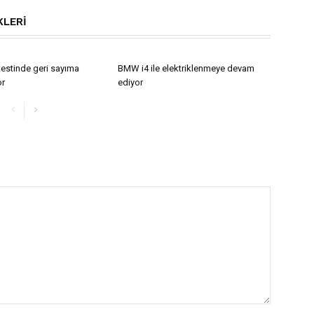
KLERI
testinde geri sayıma
BMW i4 ile elektriklenmeye devam
or
ediyor