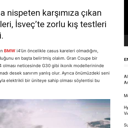
oy
da nispeten karşımıza çıkan
eri, İsveç’te zorlu kış testleri
.
en
BMW
i4’ün öncelikle casus kareleri olmadığını,
duğunu en başta belirtmiş olalım. Gran Coupe bir
E
i4 olması neticesinde G30 gibi ikonik modellerininde
uşmadı desek sanırım yanlış olur. Ayrıca önümüzdeki seni
Al
 elektrikli bir üniteye sahip olması söylentisi bu
Ar
Me
Hy
Vi
Su