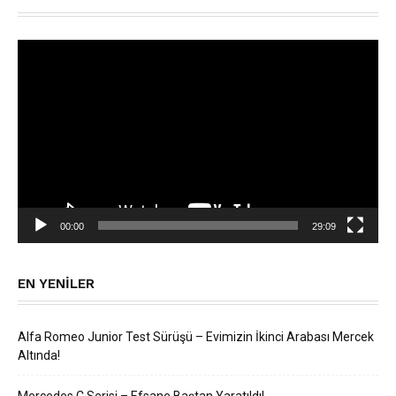
Video
oynatıcı
00:00
29:09
EN YENILER
Alfa Romeo Junior Test Sürüşü – Evimizin İkinci Arabası Mercek
Altında!
Mercedes C Serisi – Efsane Baştan Yaratıldı!