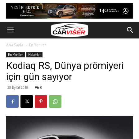
Ana Sayfa
En Yeniler
En Yeniler
Haberler
Kodiaq RS, Dünya prömiyeri
için gün sayıyor
28 Eylül 2018
0