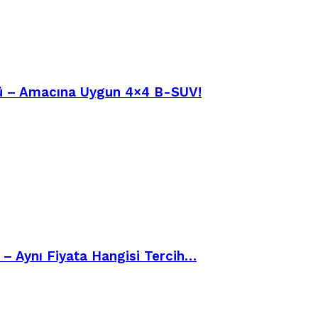
üşü – Amacına Uygun 4×4 B-SUV!
– Aynı Fiyata Hangisi Tercih…