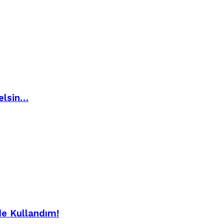
elsin…
de Kullandım!