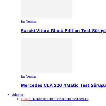
En Yeniler
Suzuki Vitara Black Edition Test Sür
En Yeniler
Mercedes CLA 220 4Matic Test Sürüşü 
Videolar
TÜMÜ
BILMENIZ GEREKENLER
HABERLER
VLOGLAR