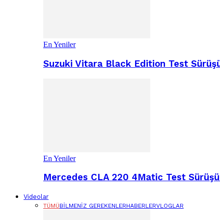
En Yeniler
Suzuki Vitara Black Edition Test Sür
En Yeniler
Mercedes CLA 220 4Matic Test Sürüşü 
Videolar
TÜMÜ
BILMENIZ GEREKENLER
HABERLER
VLOGLAR