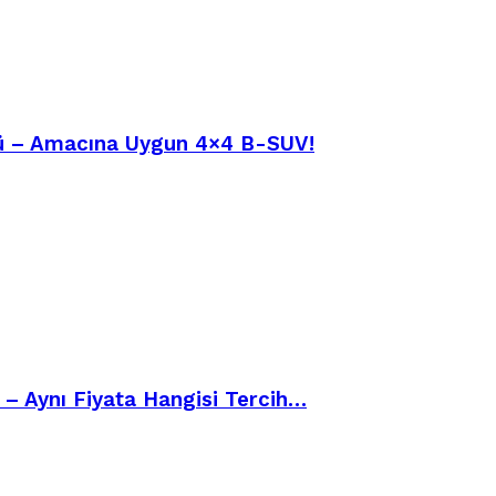
üşü – Amacına Uygun 4×4 B-SUV!
– Aynı Fiyata Hangisi Tercih…