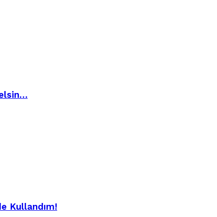
elsin…
de Kullandım!