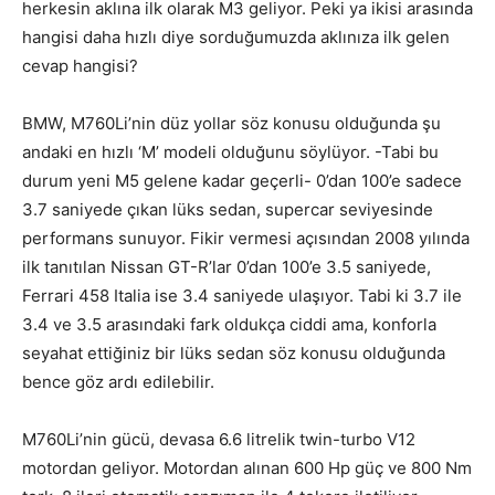
herkesin aklına ilk olarak M3 geliyor. Peki ya ikisi arasında
hangisi daha hızlı diye sorduğumuzda aklınıza ilk gelen
cevap hangisi?
BMW, M760Li’nin düz yollar söz konusu olduğunda şu
andaki en hızlı ‘M’ modeli olduğunu söylüyor. -Tabi bu
durum yeni M5 gelene kadar geçerli- 0’dan 100’e sadece
3.7 saniyede çıkan lüks sedan, supercar seviyesinde
performans sunuyor. Fikir vermesi açısından 2008 yılında
ilk tanıtılan Nissan GT-R’lar 0’dan 100’e 3.5 saniyede,
Ferrari 458 Italia ise 3.4 saniyede ulaşıyor. Tabi ki 3.7 ile
3.4 ve 3.5 arasındaki fark oldukça ciddi ama, konforla
seyahat ettiğiniz bir lüks sedan söz konusu olduğunda
bence göz ardı edilebilir.
M760Li’nin gücü, devasa 6.6 litrelik twin-turbo V12
motordan geliyor. Motordan alınan 600 Hp güç ve 800 Nm