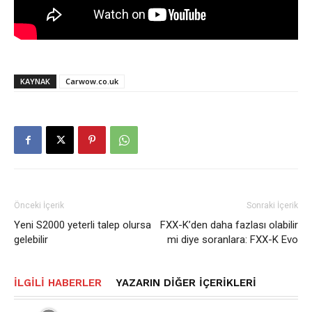
KAYNAK
Carwow.co.uk
Önceki İçerik
Sonraki İçerik
Yeni S2000 yeterli talep olursa
FXX-K’den daha fazlası olabilir
gelebilir
mi diye soranlara: FXX-K Evo
İLGILI HABERLER
YAZARIN DIĞER İÇERIKLERI