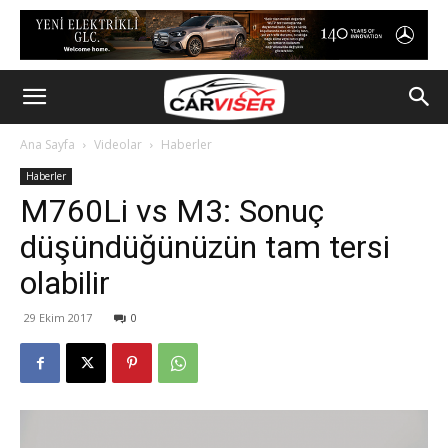
Ana Sayfa
Videolar
Haberler
Haberler
M760Li vs M3: Sonuç
düşündüğünüzün tam tersi
olabilir
29 Ekim 2017
0