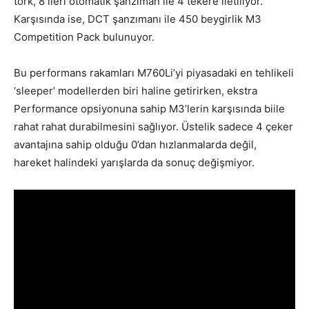
tork, 8 ileri otomatik şanzıman ile 4 tekere iletiliyor.
Karşısında ise, DCT şanzımanı ile 450 beygirlik M3
Competition Pack bulunuyor.
Bu performans rakamları M760Li’yi piyasadaki en tehlikeli
‘sleeper’ modellerden biri haline getirirken, ekstra
Performance opsiyonuna sahip M3’lerin karşısında biile
rahat rahat durabilmesini sağlıyor. Üstelik sadece 4 çeker
avantajına sahip olduğu 0’dan hızlanmalarda değil,
hareket halindeki yarışlarda da sonuç değişmiyor.