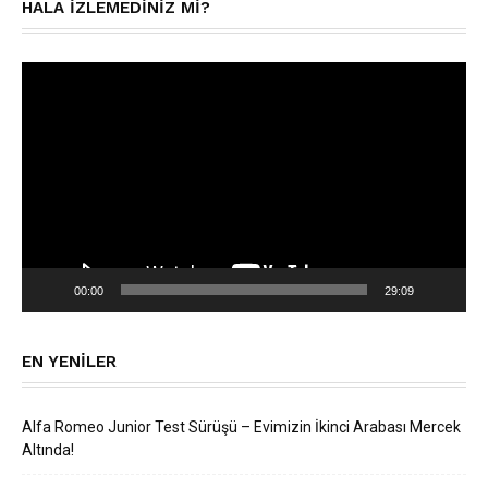
HALA IZLEMEDINIZ MI?
Video
oynatıcı
00:00
29:09
EN YENILER
Alfa Romeo Junior Test Sürüşü – Evimizin İkinci Arabası Mercek
Altında!