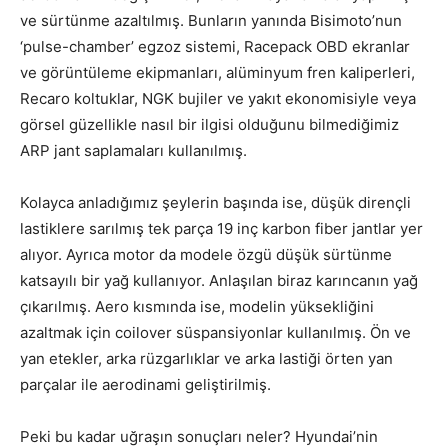
ve sürtünme azaltılmış. Bunların yanında Bisimoto’nun
‘pulse-chamber’ egzoz sistemi, Racepack OBD ekranlar
ve görüntüleme ekipmanları, alüminyum fren kaliperleri,
Recaro koltuklar, NGK bujiler ve yakıt ekonomisiyle veya
görsel güzellikle nasıl bir ilgisi olduğunu bilmediğimiz
ARP jant saplamaları kullanılmış.
Kolayca anladığımız şeylerin başında ise, düşük dirençli
lastiklere sarılmış tek parça 19 inç karbon fiber jantlar yer
alıyor. Ayrıca motor da modele özgü düşük sürtünme
katsayılı bir yağ kullanıyor. Anlaşılan biraz karıncanın yağ
çıkarılmış. Aero kısmında ise, modelin yüksekliğini
azaltmak için coilover süspansiyonlar kullanılmış. Ön ve
yan etekler, arka rüzgarlıklar ve arka lastiği örten yan
parçalar ile aerodinami geliştirilmiş.
Peki bu kadar uğraşın sonuçları neler? Hyundai’nin