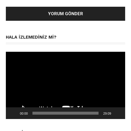
HALA IZLEMEDINIZ MI?
Video
oynatıcı
00:00
29:09