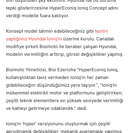
son düşünülen şey ekonomi. Hyundai ise bu duruma
tepki gösterircesine HyperEconiq Ioniq Concept adını
verdiği modelle fuara katılıyor.
Konsept model tahmin edebileceğiniz gibi
testini
yaptığımız Hyundai Ioniq’in
üzerine kurulu. Canadalı
modifiye şirketi Bisimoto ile beraber çalışan Hyundai,
modelin verimliliğini arttırıp, görsel değişiklikler yapmış.
Bisimoto Yöneticisi, Bisi Ezerioha “HyperEconiq Ioniq,
kullanışlılıktan taviz vermeden Ioniq’in her zaman
gidebileceğini düşündüğümüz yere taşıyor.”, “Ioniq’in
mükemmel elektrikli motor ve platformunu geliştirirken;
çeşitli teknik elementlere en yüksek seviyede verimliliği
ve kaliteyi getirmeye odaklandık.” dedi.
Ioniq’in ‘hyper’ versiyonunu oluşturmak için çeşitli
aerodinamik değişiklikler, mekanik ayarlamalar yapılmış