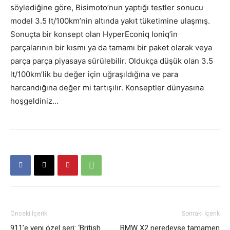
söylediğine göre, Bisimoto’nun yaptığı testler sonucu
model 3.5 lt/100km’nin altında yakıt tüketimine ulaşmış.
Sonuçta bir konsept olan HyperEconiq Ioniq’in
parçalarının bir kısmı ya da tamamı bir paket olarak veya
parça parça piyasaya sürülebilir. Oldukça düşük olan 3.5
lt/100km’lik bu değer için uğraşıldığına ve para
harcandığına değer mi tartışılır. Konseptler dünyasına
hoşgeldiniz…
Önceki İçerik
Sonraki İçerik
911’e yeni özel seri: ‘British
BMW X2 neredeyse tamamen