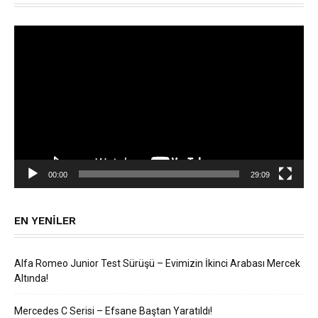
Video
oynatıcı
00:00
29:09
EN YENILER
Alfa Romeo Junior Test Sürüşü – Evimizin İkinci Arabası Mercek
Altında!
Mercedes C Serisi – Efsane Baştan Yaratıldı!