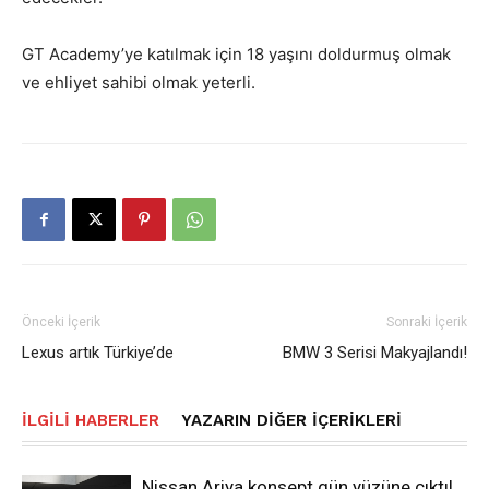
GT Academy’ye katılmak için 18 yaşını doldurmuş olmak
ve ehliyet sahibi olmak yeterli.
Önceki İçerik
Sonraki İçerik
Lexus artık Türkiye’de
BMW 3 Serisi Makyajlandı!
İLGILI HABERLER
YAZARIN DIĞER İÇERIKLERI
Nissan Ariya konsept gün yüzüne çıktı!