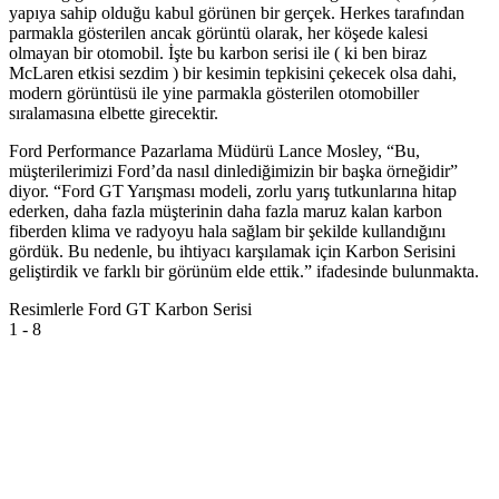
yapıya sahip olduğu kabul görünen bir gerçek. Herkes tarafından
parmakla gösterilen ancak görüntü olarak, her köşede kalesi
olmayan bir otomobil. İşte bu karbon serisi ile ( ki ben biraz
McLaren etkisi sezdim ) bir kesimin tepkisini çekecek olsa dahi,
modern görüntüsü ile yine parmakla gösterilen otomobiller
sıralamasına elbette girecektir.
Ford Performance Pazarlama Müdürü Lance Mosley, “Bu,
müşterilerimizi Ford’da nasıl dinlediğimizin bir başka örneğidir”
diyor.
“Ford GT Yarışması modeli, zorlu yarış tutkunlarına hitap
ederken, daha fazla müşterinin daha fazla maruz kalan karbon
fiberden klima ve radyoyu hala sağlam bir şekilde kullandığını
gördük. Bu nedenle, bu ihtiyacı karşılamak için Karbon Serisini
geliştirdik ve farklı bir görünüm elde ettik.” ifadesinde bulunmakta.
Resimlerle Ford GT Karbon Serisi
1
- 8