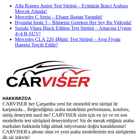
Alfa Romeo Junior Test Sürüşü – Evimizin İkinci Arabası
Mercek Altında!
Mercedes C Serisi – Efsane Baştan Yaratıldı!
Hyundai Ioniq 3 – Bilmeniz Gereken Her Şey Bu Videoda!
Suzuki Vitara Black Edition Test Sürüşü – Amacına Uygun
4×4 B-SUV!
Mercedes CLA 220 4Matic Test Sürüşü – Aynı Fiyata
Hangisi Tercih Edilir?
HAKKIMIZDA
CARVISER her Çarşamba yeni bir otomobil test sürüşü ile
karşınızda... Beğendiğiniz araba modelinin performansı, konforu,
sürüş deneyimi nasıl mı? CARVISER sizin için en iyi ve en son
modellerin test sürüşünü deneyimliyor! Siz de merak ettiğiniz araba
markaları hakkında bilgi almak istiyorsanız doğru kanaldasınız!
CARVISER'a abone olun ve yeni araba modellerinin test sürüşlerini
ilk siz izleyin!