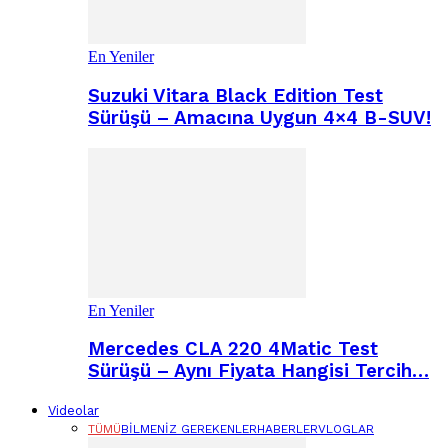
En Yeniler
Suzuki Vitara Black Edition Test
Sürüşü – Amacına Uygun 4×4 B-SUV!
En Yeniler
Mercedes CLA 220 4Matic Test
Sürüşü – Aynı Fiyata Hangisi Tercih…
Videolar
TÜMÜ
BILMENIZ GEREKENLER
HABERLER
VLOGLAR