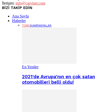
İletişim:
info@carviser.com
BİZİ TAKİP EDİN
Ana Sayfa
Haberler
TÜMÜ
KAMPANYALAR
En Yeniler
2021’de Avrupa’nın en çok satan
otomobilleri belli oldu!