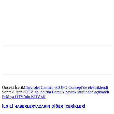
Önceki İçerik
Chevrolet Camaro eCOPO Concept’de elektriklendi
Sonraki İçerik
ÖTV’de indirim Berat Albayrak tarafından açıklandı.
Peki ya ÖTV’nin KDV’si?
İLGILI HABERLER
YAZARIN DIĞER İÇERIKLERI