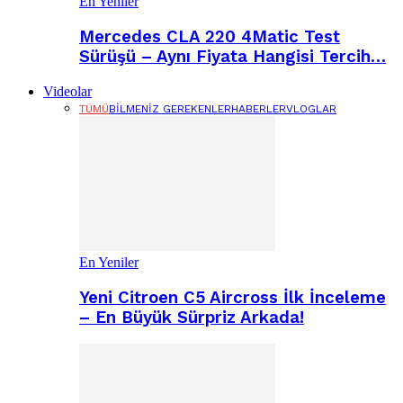
En Yeniler
Mercedes CLA 220 4Matic Test
Sürüşü – Aynı Fiyata Hangisi Tercih…
Videolar
TÜMÜ
BILMENIZ GEREKENLER
HABERLER
VLOGLAR
En Yeniler
Yeni Citroen C5 Aircross İlk İnceleme
– En Büyük Sürpriz Arkada!