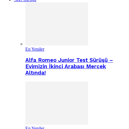
En Yeniler
Alfa Romeo Junior Test Sürüşü –
Evimizin İkinci Arabası Mercek
Altında!
En Yeniler