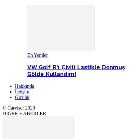
En Yeniler
VW Golf R’ı Çivili Lastikle Donmuş
Gölde Kullandım!
Hakkında
İletişim
Gizlilik
© Carviser 2020
DİĞER HABERLER