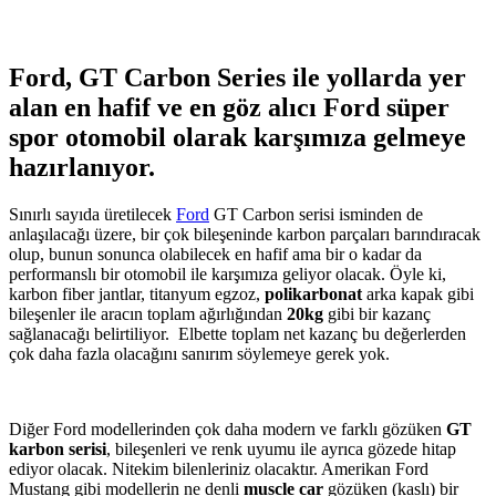
Ford, GT Carbon Series ile yollarda yer
alan en hafif ve en göz alıcı Ford süper
spor otomobil olarak karşımıza gelmeye
hazırlanıyor.
Sınırlı sayıda üretilecek
Ford
GT Carbon serisi isminden de
anlaşılacağı üzere, bir çok bileşeninde karbon parçaları barındıracak
olup, bunun sonunca olabilecek en hafif ama bir o kadar da
performanslı bir otomobil ile karşımıza geliyor olacak. Öyle ki,
karbon fiber jantlar, titanyum egzoz,
polikarbonat
arka kapak gibi
bileşenler ile aracın toplam ağırlığından
20kg
gibi bir kazanç
sağlanacağı belirtiliyor. Elbette toplam net kazanç bu değerlerden
çok daha fazla olacağını sanırım söylemeye gerek yok.
Diğer Ford modellerinden çok daha modern ve farklı gözüken
GT
karbon serisi
, bileşenleri ve renk uyumu ile ayrıca gözede hitap
ediyor olacak. Nitekim bilenleriniz olacaktır. Amerikan Ford
Mustang gibi modellerin ne denli
muscle car
gözüken (kaslı) bir