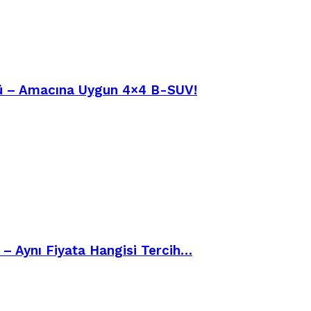
üşü – Amacına Uygun 4×4 B-SUV!
– Aynı Fiyata Hangisi Tercih…