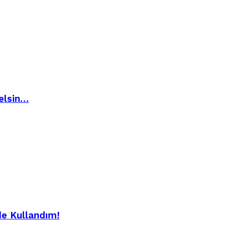
elsin…
de Kullandım!