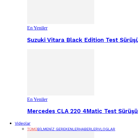
En Yeniler
Suzuki Vitara Black Edition Test Sür
En Yeniler
Mercedes CLA 220 4Matic Test Sürüşü 
Videolar
TÜMÜ
BILMENIZ GEREKENLER
HABERLER
VLOGLAR