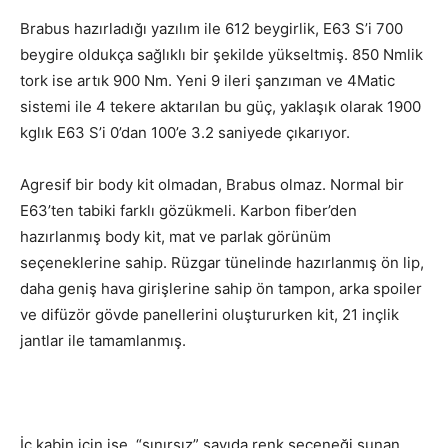
Brabus hazırladığı yazılım ile 612 beygirlik, E63 S’i 700
beygire oldukça sağlıklı bir şekilde yükseltmiş. 850 Nmlik
tork ise artık 900 Nm. Yeni 9 ileri şanzıman ve 4Matic
sistemi ile 4 tekere aktarılan bu güç, yaklaşık olarak 1900
kglık E63 S’i 0’dan 100’e 3.2 saniyede çıkarıyor.
Agresif bir body kit olmadan, Brabus olmaz. Normal bir
E63’ten tabiki farklı gözükmeli. Karbon fiber’den
hazırlanmış body kit, mat ve parlak görünüm
seçeneklerine sahip. Rüzgar tünelinde hazırlanmış ön lip,
daha geniş hava girişlerine sahip ön tampon, arka spoiler
ve difüzör gövde panellerini oluştururken kit, 21 inçlik
jantlar ile tamamlanmış.
İç kabin için ise, “sınırsız” sayıda renk seçeneği sunan