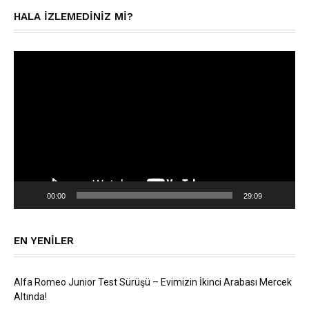
HALA IZLEMEDINIZ MI?
Video
oynatıcı
00:00
29:09
EN YENILER
Alfa Romeo Junior Test Sürüşü – Evimizin İkinci Arabası Mercek
Altında!