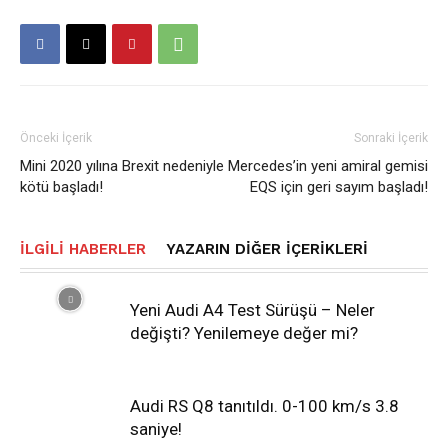
Önceki İçerik
Sonraki İçerik
Mini 2020 yılına Brexit nedeniyle
Mercedes’in yeni amiral gemisi
kötü başladı!
EQS için geri sayım başladı!
İLGILI HABERLER
YAZARIN DIĞER İÇERIKLERI
Yeni Audi A4 Test Sürüşü – Neler
değişti? Yenilemeye değer mi?
Audi RS Q8 tanıtıldı. 0-100 km/s 3.8
saniye!