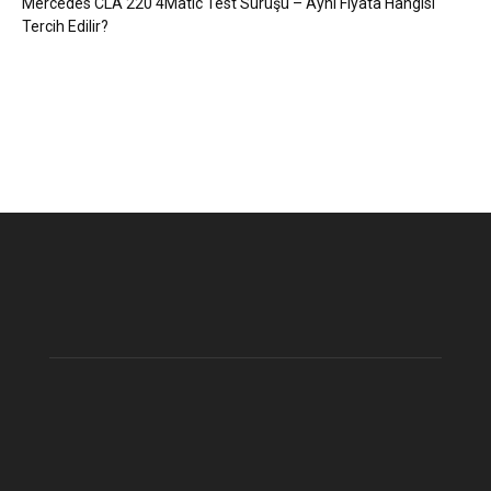
Mercedes CLA 220 4Matic Test Sürüşü – Aynı Fiyata Hangisi
Tercih Edilir?