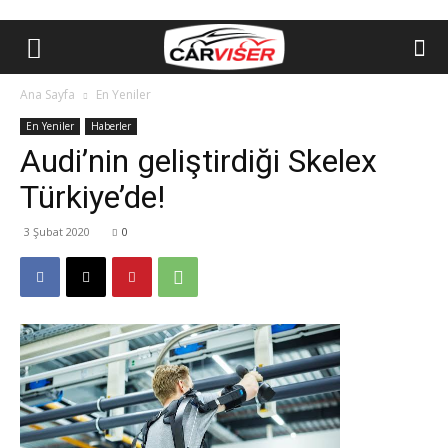
Ana Sayfa
En Yeniler
En Yeniler
Haberler
Audi’nin geliştirdiği Skelex
Türkiye’de!
3 Şubat 2020
0