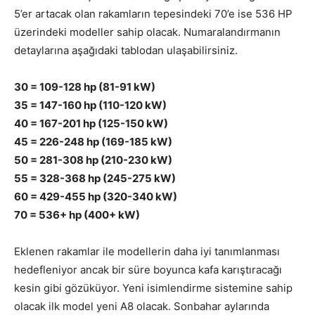
5’er artacak olan rakamların tepesindeki 70’e ise 536 HP
üzerindeki modeller sahip olacak. Numaralandırmanın
detaylarına aşağıdaki tablodan ulaşabilirsiniz.
30 = 109-128 hp (81-91 kW)
35 = 147-160 hp (110-120 kW)
40 = 167-201 hp (125-150 kW)
45 = 226-248 hp (169-185 kW)
50 = 281-308 hp (210-230 kW)
55 = 328-368 hp (245-275 kW)
60 = 429-455 hp (320-340 kW)
70 = 536+ hp (400+ kW)
Eklenen rakamlar ile modellerin daha iyi tanımlanması
hedefleniyor ancak bir süre boyunca kafa karıştıracağı
kesin gibi gözüküyor. Yeni isimlendirme sistemine sahip
olacak ilk model yeni A8 olacak. Sonbahar aylarında