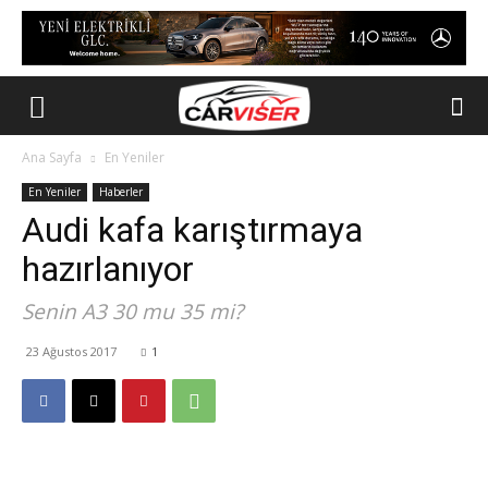
Ana Sayfa
En Yeniler
En Yeniler
Haberler
Audi kafa karıştırmaya
hazırlanıyor
Senin A3 30 mu 35 mi?
23 Ağustos 2017
1