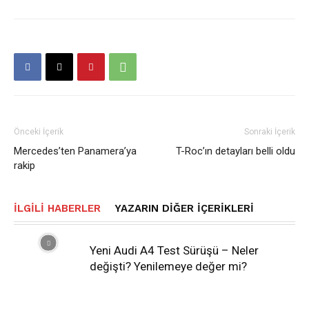
Önceki İçerik
Sonraki İçerik
Mercedes’ten Panamera’ya
T-Roc’ın detayları belli oldu
rakip
İLGILI HABERLER
YAZARIN DIĞER İÇERIKLERI
Yeni Audi A4 Test Sürüşü – Neler
değişti? Yenilemeye değer mi?