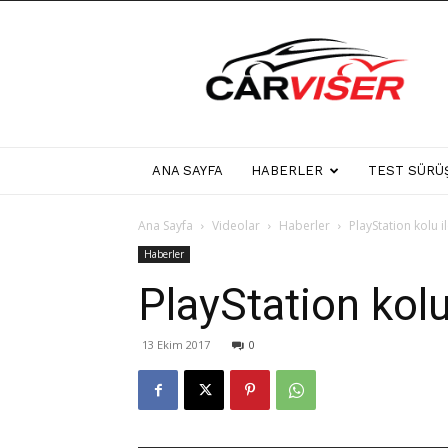
Carviser
ANA SAYFA
HABERLER
TEST SÜRÜ
Ana Sayfa
Videolar
Haberler
PlayStation kolu i
Haberler
PlayStation kolu
13 Ekim 2017
0