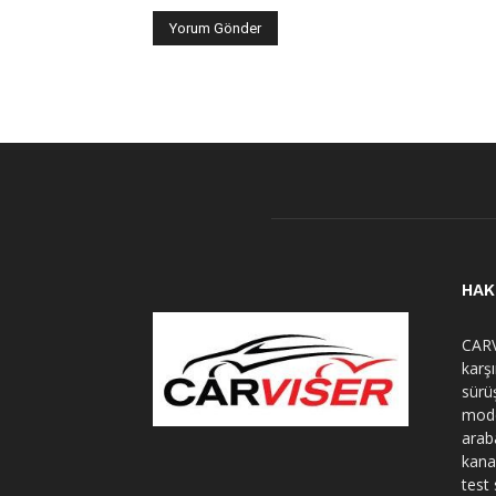
HAK
CARV
karş
sürü
mode
arab
kana
test 