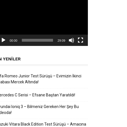
natıcı
00:00
29:09
N YENILER
fa Romeo Junior Test Sürüşü – Evimizin İkinci
abası Mercek Altında!
rcedes C Serisi – Efsane Baştan Yaratıldı!
undai Ioniq 3 – Bilmeniz Gereken Her Şey Bu
deoda!
zuki Vitara Black Edition Test Sürüşü – Amacına