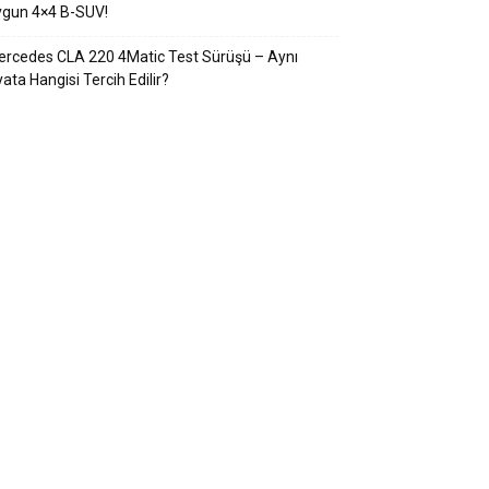
ygun 4×4 B-SUV!
rcedes CLA 220 4Matic Test Sürüşü – Aynı
yata Hangisi Tercih Edilir?