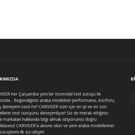
KIMIZDA
B
ISER her Çarşamba yeni bir otomobil test sürüşü ile
ınızda... Beğendiğiniz araba modelinin performansı, konforu,
ş deneyimi nasıl mı? CARVISER sizin için en iyi ve en son
llerin test sürüşünü deneyimliyor! Siz de merak ettiğiniz
a markaları hakkında bilgi almak istiyorsanız doğru
ldasınız! CARVISER'a abone olun ve yeni araba modellerinin
sürüşlerini ilk siz izleyin!