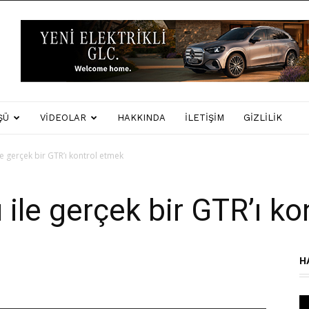
ŞÜ
VIDEOLAR
HAKKINDA
İLETIŞIM
GIZLILIK
le gerçek bir GTR’ı kontrol etmek
 ile gerçek bir GTR’ı k
H
Vi