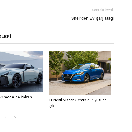
Sonraki İçerik
Shell’den EV şarj atağı
KLERI
0 modeline İtalyan
8. Nesil Nissan Sentra gün yüzüne
çıktı!