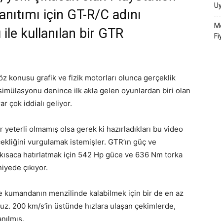
U
nıtımı için GT-R/C adını
Me
 ile kullanılan bir GTR
Fi
z konusu grafik ve fizik motorları olunca gerçeklik
 simülasyonu denince ilk akla gelen oyunlardan biri olan
r çok iddialı geliyor.
ar yeterli olmamış olsa gerek ki hazırladıkları bu video
ekliğini vurgulamak istemişler. GTR’ın güç ve
kısaca hatırlatmak için 542 Hp güce ve 636 Nm torka
niyede çıkıyor.
de kumandanın menzilinde kalabilmek için bir de en az
nuz. 200 km/s’in üstünde hızlara ulaşan çekimlerde,
anılmış.