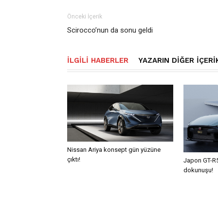
Önceki İçerik
Scirocco’nun da sonu geldi
İLGILI HABERLER
YAZARIN DIĞER İÇERI
Nissan Ariya konsept gün yüzüne
çıktı!
Japon GT-R5
dokunuşu!