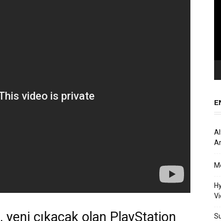
oy
E
Al
Ar
Me
Hy
Vi
 yeni çıkacak olan PlayStation
Su