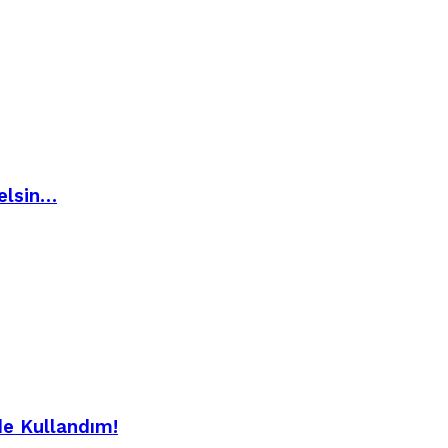
elsin…
de Kullandım!