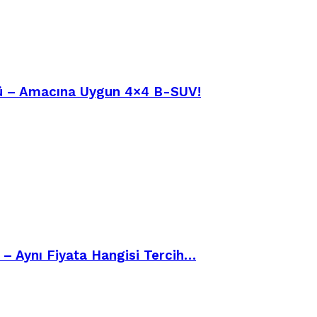
üşü – Amacına Uygun 4×4 B-SUV!
– Aynı Fiyata Hangisi Tercih…