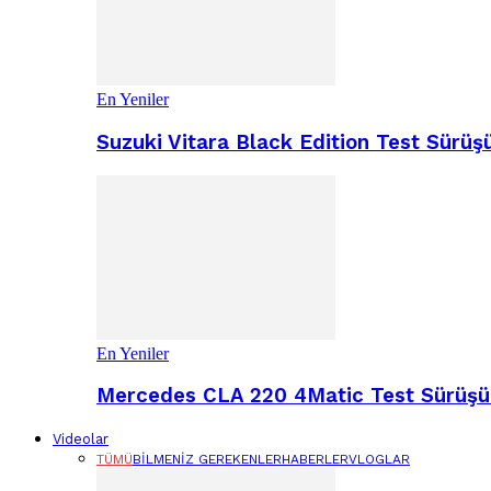
En Yeniler
Suzuki Vitara Black Edition Test Sür
En Yeniler
Mercedes CLA 220 4Matic Test Sürüşü 
Videolar
TÜMÜ
BILMENIZ GEREKENLER
HABERLER
VLOGLAR