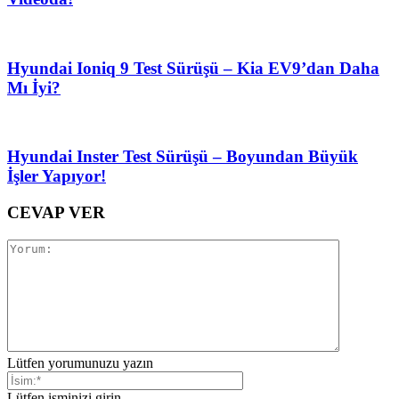
Hyundai Ioniq 9 Test Sürüşü – Kia EV9’dan Daha
Mı İyi?
Hyundai Inster Test Sürüşü – Boyundan Büyük
İşler Yapıyor!
CEVAP VER
Lütfen yorumunuzu yazın
Lütfen isminizi girin