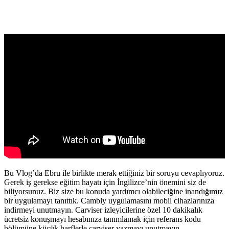
Bu Vlog’da Ebru ile birlikte merak ettiğiniz bir soruyu cevaplıyoruz.
Gerek iş gerekse eğitim hayatı için İngilizce’nin önemini siz de
biliyorsunuz. Biz size bu konuda yardımcı olabileciğine inandığımız
bir uygulamayı tanıttık. Cambly uygulamasını mobil cihazlarınıza
indirmeyi unutmayın. Carviser izleyicilerine özel 10 dakikalık
ücretsiz konuşmayı hesabınıza tanımlamak için referans kodu
bölümüne küçük harflerle carviser yazmayı unutmayın.