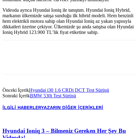
Videoda ayrıca Hyundai Ioniq ile tanıştım. Hyundai Ioniq Hybrid,
markanın ülkemizde satışa sunduğu ilk hibrid modeli. Hem benzinli
hem elektrikli motora sahip olan Hyundai Ioniq az yakan yapısıyla
dikkatleri üzerine çekiyor. Ülkemizde şu anda satıştsa olan Hyundai
Ioniq Hybrid 123.900 TL’lik fiyat etiketine sahip.
Önceki İçerik
Hyundai i30 1.6 CRDi DCT Test Sürüşü
Sonraki İçerik
BMW 530i Test Sürüşü
İLGILI HABERLER
YAZARIN DIĞER İÇERIKLERI
Hyundai Ioniq 3 – Bilmeniz Gereken Her Şey Bu
Videoda!