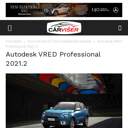
Ana Sayfa
Yeni Citroën C3 SUV esintileriyle tanıtıldı
Autodesk VRED
Professional 2021.2
Autodesk VRED Professional
2021.2