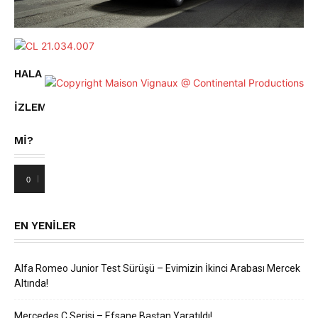
HALA
IZLEMEDINIZ
MI?
00:00
29:09
Video
oynatıcı
EN YENILER
Alfa Romeo Junior Test Sürüşü – Evimizin İkinci Arabası Mercek
Altında!
Mercedes C Serisi – Efsane Baştan Yaratıldı!