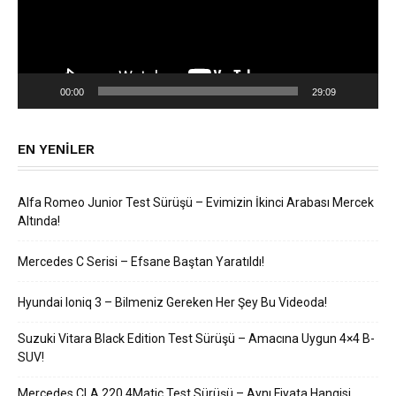
00:00
29:09
EN YENILER
Alfa Romeo Junior Test Sürüşü – Evimizin İkinci Arabası Mercek
Altında!
Mercedes C Serisi – Efsane Baştan Yaratıldı!
Hyundai Ioniq 3 – Bilmeniz Gereken Her Şey Bu Videoda!
Suzuki Vitara Black Edition Test Sürüşü – Amacına Uygun 4×4 B-
SUV!
Mercedes CLA 220 4Matic Test Sürüşü – Aynı Fiyata Hangisi