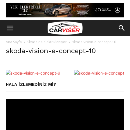
Ana Sayfa
Skoda da elektrikleniyor
skoda-vision-e-concept-10
skoda-vision-e-concept-10
HALA IZLEMEDINIZ MI?
Video
oynatıcı