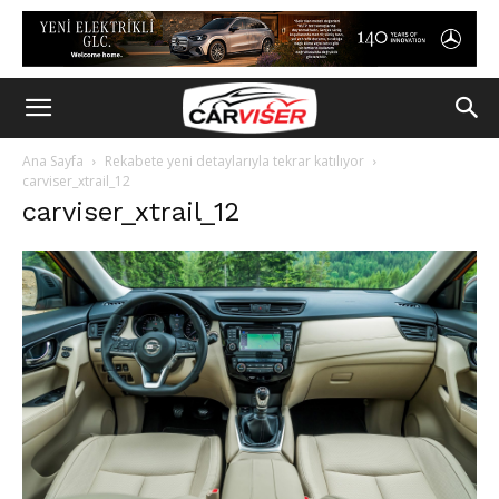
Ana Sayfa
Rekabete yeni detaylarıyla tekrar katılıyor
carviser_xtrail_12
carviser_xtrail_12