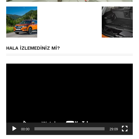
HALA IZLEMEDINIZ MI?
Video
oynatıcı
00:00
29:09