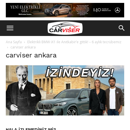
Ana Sayfa
Elektrikli BMW iX1 ile Anıtkabir’e gittik! – 6 aylık tecrübemiz
carviser ankara
carviser ankara
HALA IZLEMEDINIZ MI?