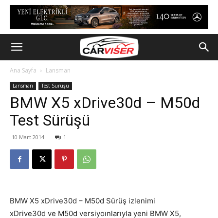
Ana Sayfa
Lansman
Lansman
Test Sürüşü
BMW X5 xDrive30d – M50d
Test Sürüşü
10 Mart 2014
1
BMW X5 xDrive30d – M50d Sürüş izlenimi
xDrive30d ve M50d versiyoınlarıyla yeni BMW X5,