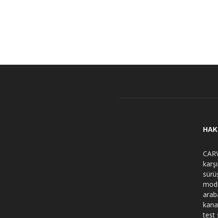
HAK
CARV
karş
sürü
mode
arab
kana
test 