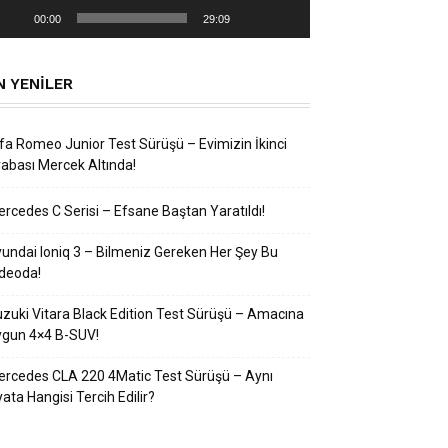
00:00
29:09
N YENILER
fa Romeo Junior Test Sürüşü – Evimizin İkinci
abası Mercek Altında!
rcedes C Serisi – Efsane Baştan Yaratıldı!
undai Ioniq 3 – Bilmeniz Gereken Her Şey Bu
deoda!
zuki Vitara Black Edition Test Sürüşü – Amacına
ygun 4×4 B-SUV!
rcedes CLA 220 4Matic Test Sürüşü – Aynı
yata Hangisi Tercih Edilir?