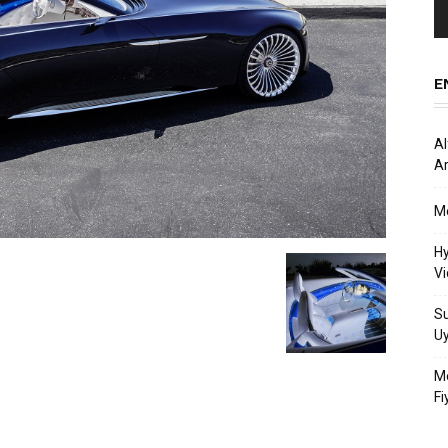
E
Al
Ar
Me
Hy
Vi
Su
U
Me
Fi