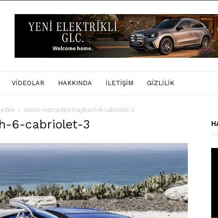
VIDEOLAR
HAKKINDA
İLETIŞIM
GIZLILIK
 beden
vision-mercedes-maybach-6-cabriolet-3
-6-cabriolet-3
H
Vi
oy