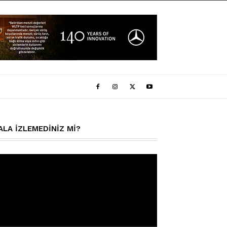
ALA IZLEMEDINIZ MI?
deo
natıcı