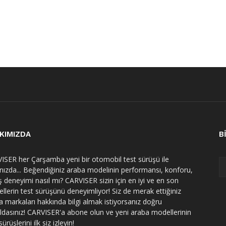
KIMIZDA
B
ISER her Çarşamba yeni bir otomobil test sürüşü ile
ınızda... Beğendiğiniz araba modelinin performansı, konforu,
ş deneyimi nasıl mı? CARVISER sizin için en iyi ve en son
llerin test sürüşünü deneyimliyor! Siz de merak ettiğiniz
a markaları hakkında bilgi almak istiyorsanız doğru
ldasınız! CARVISER'a abone olun ve yeni araba modellerinin
sürüşlerini ilk siz izleyin!