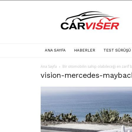
Carviser
ANA SAYFA
HABERLER
TEST SÜRÜŞÜ
Ana Sayfa
Bir otomobilin sahip olabileceği en zarif
vision-mercedes-maybach