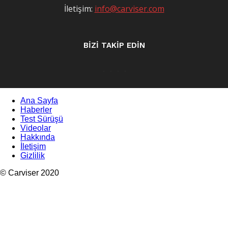
İletişim:
info@carviser.com
BİZİ TAKİP EDİN
Ana Sayfa
Haberler
Test Sürüşü
Videolar
Hakkında
İletişim
Gizlilik
© Carviser 2020