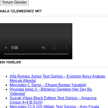
HALA IZLEMEDINIZ MI?
EN YENILER
Alfa Romeo Junior Test Sürüşü – Evimizin İkinci Arabası
Mercek Altında!
Mercedes C Serisi – Efsane Baştan Yaratıldı!
Hyundai Ioniq 3 – Bilmeniz Gereken Her Şey Bu
Videoda!
Suzuki Vitara Black Edition Test Sürüşü – Amacına
Uygun 4×4 B-SUV!
Mercedes CLA 220 4Matic Test Sürüşü – Aynı Fiyata