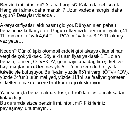
Benzinli mi, hibrit mi? Acaba hangisi? Kafamda deli sorular…
Hangisini almak daha mantıklı? Uzun vadede hangisi daha
uygun? Detaylar videoda…
Akaryakıt fiyatları aldı başını gidiyor. Dünyanın en pahalı
benzini biz kullanıyoruz. Bugün ülkemizde benzinin fiyatı 5,41
TL, motorinin fiyatı 4,64 TL, LPG’nin fiyatı ise 3,19 TL olmuş
vaziyette…
Neden? Çünkü tıpkı otomobillerdeki gibi akaryakıttan alınan
vergi de çok yüksek. Şöyle ki ürün fiyatı yaklaşık 1 TL olan
benzin; rafineri, ÖTV+KDV, gelir payı, ana dağıtım şirketi ve
bayi marjlarının eklenmesiyle 5 TL’nin üzerinde bir fiyatla
tüketiciyle buluşuyor. Bu fiyatın yüzde 65’ini vergi (ÖTV+KDV),
yüzde 24’ünü ürün maliyeti, yüzde 11’ini ise faaliyet gösteren
şirketlerin masrafları ve brüt kar marjı oluşturuyor…
Yani sonuçta benzin almak Tostçu Erol’dan tost almak kadar
kolay değil.
Bu durumda sizce benzinli mi, hibrit mi? Fikirlerinizi
paylaşmayı unutmayın…