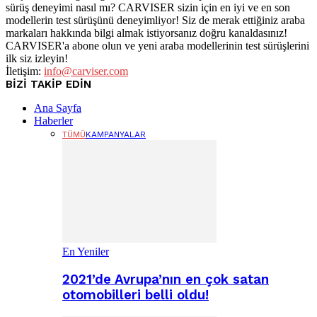
sürüş deneyimi nasıl mı? CARVISER sizin için en iyi ve en son
modellerin test sürüşünü deneyimliyor! Siz de merak ettiğiniz araba
markaları hakkında bilgi almak istiyorsanız doğru kanaldasınız!
CARVISER'a abone olun ve yeni araba modellerinin test sürüşlerini
ilk siz izleyin!
İletişim:
info@carviser.com
BİZİ TAKİP EDİN
Ana Sayfa
Haberler
TÜMÜ
KAMPANYALAR
En Yeniler
2021’de Avrupa’nın en çok satan
otomobilleri belli oldu!