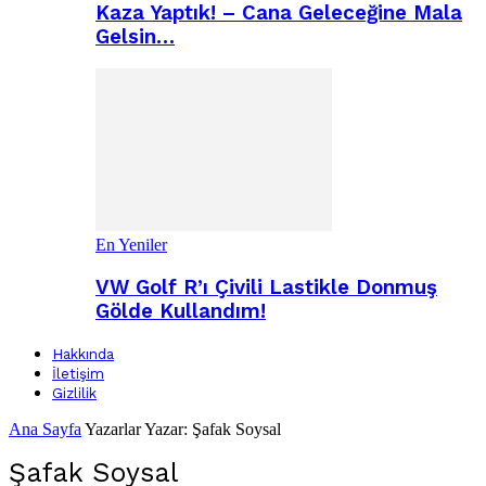
Kaza Yaptık! – Cana Geleceğine Mala
Gelsin…
En Yeniler
VW Golf R’ı Çivili Lastikle Donmuş
Gölde Kullandım!
Hakkında
İletişim
Gizlilik
Ana Sayfa
Yazarlar
Yazar: Şafak Soysal
Şafak Soysal