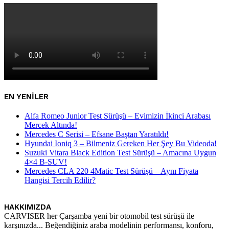
EN YENILER
Alfa Romeo Junior Test Sürüşü – Evimizin İkinci Arabası
Mercek Altında!
Mercedes C Serisi – Efsane Baştan Yaratıldı!
Hyundai Ioniq 3 – Bilmeniz Gereken Her Şey Bu Videoda!
Suzuki Vitara Black Edition Test Sürüşü – Amacına Uygun
4×4 B-SUV!
Mercedes CLA 220 4Matic Test Sürüşü – Aynı Fiyata
Hangisi Tercih Edilir?
HAKKIMIZDA
CARVISER her Çarşamba yeni bir otomobil test sürüşü ile
karşınızda... Beğendiğiniz araba modelinin performansı, konforu,