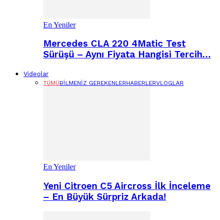
En Yeniler
Mercedes CLA 220 4Matic Test
Sürüşü – Aynı Fiyata Hangisi Tercih…
Videolar
TÜMÜ
BILMENIZ GEREKENLER
HABERLER
VLOGLAR
En Yeniler
Yeni Citroen C5 Aircross İlk İnceleme
– En Büyük Sürpriz Arkada!