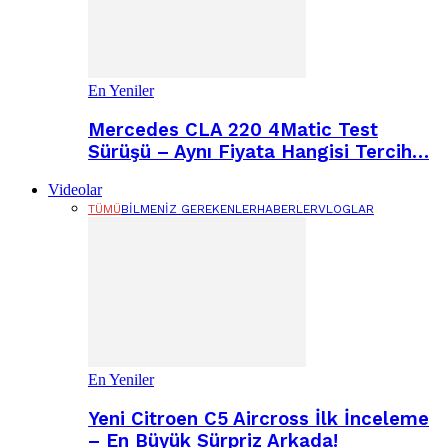
En Yeniler
Mercedes CLA 220 4Matic Test
Sürüşü – Aynı Fiyata Hangisi Tercih…
Videolar
TÜMÜ
BILMENIZ GEREKENLER
HABERLER
VLOGLAR
En Yeniler
Yeni Citroen C5 Aircross İlk İnceleme
– En Büyük Sürpriz Arkada!