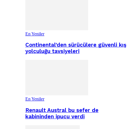
En Yeniler
Continental’den sürücülere güvenli kış
yolculuğu tavsiyeleri
En Yeniler
Renault Austral bu sefer de
kabininden ipucu verdi