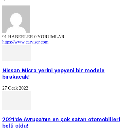
91 HABERLER
0 YORUMLAR
https://www.carviser.com
Nissan Micra yerini yepyeni bir modele
bırakacak!
27 Ocak 2022
2021’de Avrupa’nın en çok satan otomobilleri
belli oldu!