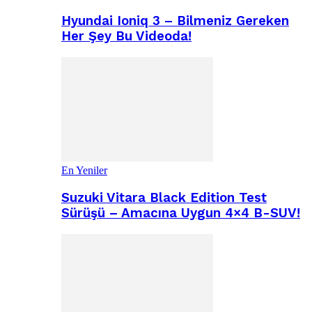
Hyundai Ioniq 3 – Bilmeniz Gereken
Her Şey Bu Videoda!
En Yeniler
Suzuki Vitara Black Edition Test
Sürüşü – Amacına Uygun 4×4 B-SUV!