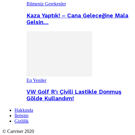
Bilmeniz Gerekenler
Kaza Yaptık! – Cana Geleceğine Mala
Gelsin…
En Yeniler
VW Golf R’ı Çivili Lastikle Donmuş
Gölde Kullandım!
Hakkında
İletişim
Gizlilik
© Carviser 2020