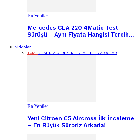
En Yeniler
Mercedes CLA 220 4Matic Test
Sürüşü – Aynı Fiyata Hangisi Tercih…
Videolar
TÜMÜ
BILMENIZ GEREKENLER
HABERLER
VLOGLAR
En Yeniler
Yeni Citroen C5 Aircross İlk İnceleme
– En Büyük Sürpriz Arkada!