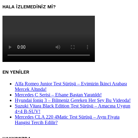
HALA IZLEMEDINIZ MI?
EN YENILER
Alfa Romeo Junior Test Sürüşü – Evimizin İkinci Arabası
Mercek Altında!
Mercedes C Serisi – Efsane Baştan Yaratıldı!
Hyundai Ioniq 3 – Bilmeniz Gereken Her Şey Bu Videoda!
Suzuki Vitara Black Edition Test Sürüşü – Amacına Uygun
4×4 B-SUV!
Mercedes CLA 220 4Matic Test Sürüşü – Aynı Fiyata
Hangisi Tercih Edilir?