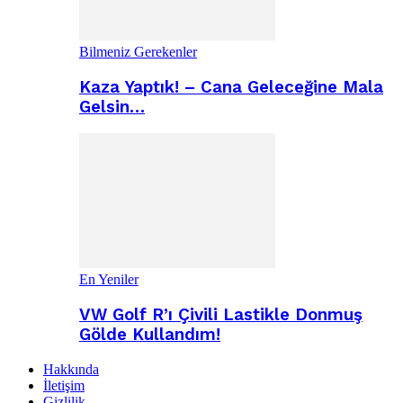
Bilmeniz Gerekenler
Kaza Yaptık! – Cana Geleceğine Mala
Gelsin…
En Yeniler
VW Golf R’ı Çivili Lastikle Donmuş
Gölde Kullandım!
Hakkında
İletişim
Gizlilik