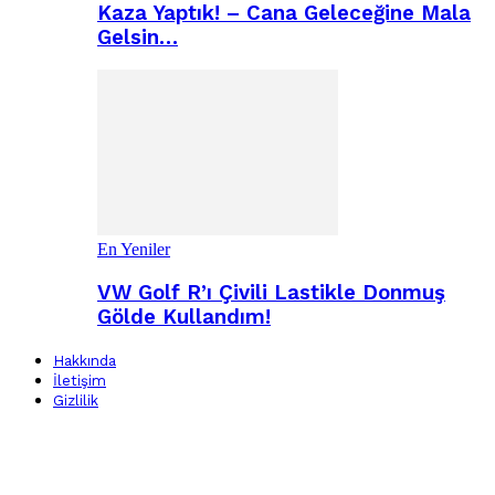
Kaza Yaptık! – Cana Geleceğine Mala
Gelsin…
En Yeniler
VW Golf R’ı Çivili Lastikle Donmuş
Gölde Kullandım!
Hakkında
İletişim
Gizlilik