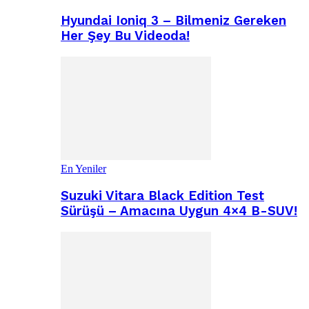
Hyundai Ioniq 3 – Bilmeniz Gereken
Her Şey Bu Videoda!
En Yeniler
Suzuki Vitara Black Edition Test
Sürüşü – Amacına Uygun 4×4 B-SUV!