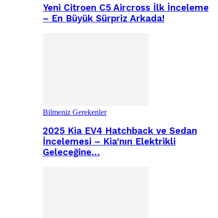
Yeni Citroen C5 Aircross İlk İnceleme
– En Büyük Sürpriz Arkada!
Bilmeniz Gerekenler
2025 Kia EV4 Hatchback ve Sedan
İncelemesi – Kia’nın Elektrikli
Geleceğine…