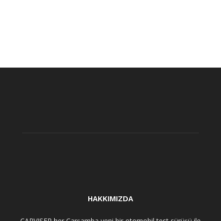
HAKKIMIZDA
CARVISER her Çarşamba yeni bir otomobil test sürüşü ile