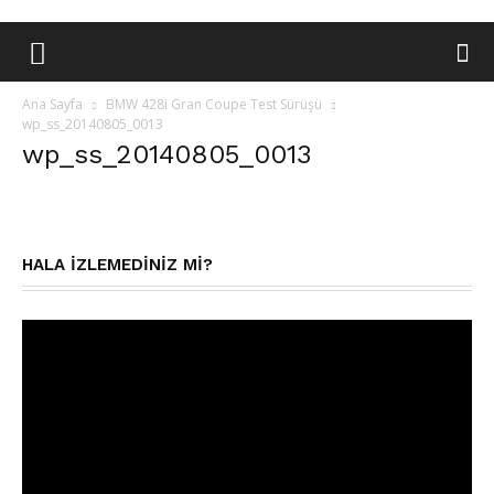
Ana Sayfa
BMW 428i Gran Coupe Test Sürüşü
wp_ss_20140805_0013
wp_ss_20140805_0013
HALA IZLEMEDINIZ MI?
Video
oynatıcı