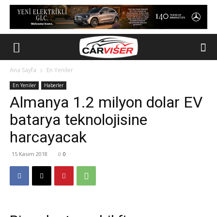
Ana Sayfa
En Yeniler
En Yeniler
Haberler
Almanya 1.2 milyon dolar EV
batarya teknolojisine
harcayacak
15 Kasım 2018
0