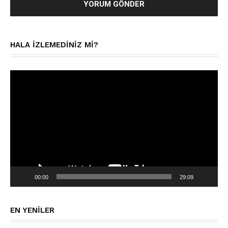
HALA IZLEMEDINIZ MI?
Video
oynatıcı
00:00
29:09
EN YENILER